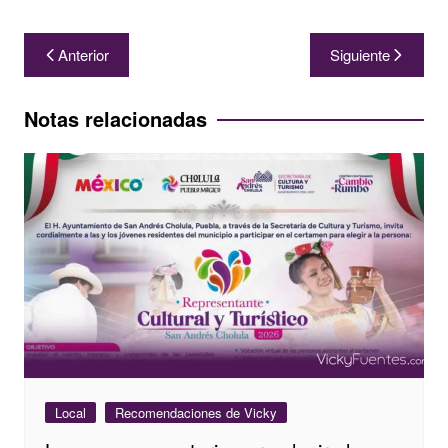
Navegación
Anterior
Siguiente
de
entradas
Notas relacionadas
Local
Recomendaciones de Vicky