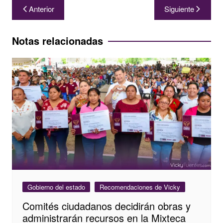
Navegación
Anterior
Siguiente
de
entradas
Notas relacionadas
Gobierno del estado
Recomendaciones de Vicky
Comités ciudadanos decidirán obras y
administrarán recursos en la Mixteca