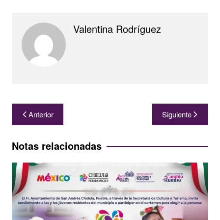
Valentina Rodríguez
Navegación
Anterior
Siguiente
de
entradas
Notas relacionadas