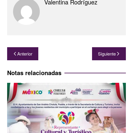
Valentina Rodríguez
Navegación
Anterior
Siguiente
de
entradas
Notas relacionadas