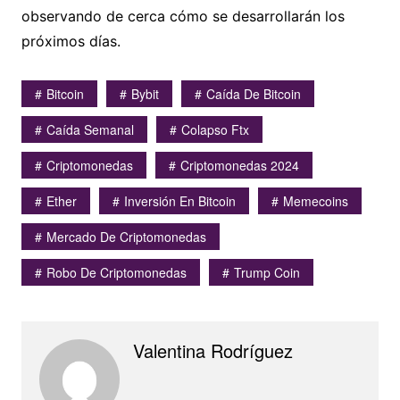
observando de cerca cómo se desarrollarán los
próximos días.
Bitcoin
Bybit
Caída De Bitcoin
Caída Semanal
Colapso Ftx
Criptomonedas
Criptomonedas 2024
Ether
Inversión En Bitcoin
Memecoins
Mercado De Criptomonedas
Robo De Criptomonedas
Trump Coin
Valentina Rodríguez