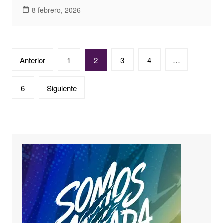
8 febrero, 2026
Paginación
Anterior
1
2
3
4
…
de
entradas
6
Siguiente