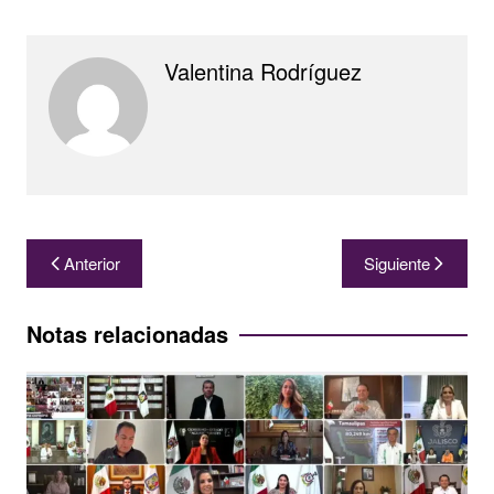
Valentina Rodríguez
Navegación
Anterior
Siguiente
de
entradas
Notas relacionadas