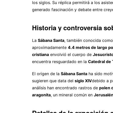
los siglos. Su réplica permitirá a los asis
generado fascinación y debate entre creyen
Historia y controversia s
La
Sábana Santa
, también conocida como
aproximadamente
4.4 metros de largo po
cristiana
envolvió el cuerpo de
Jesucrist
encuentra resguardado en la
Catedral de T
El origen de la
Sábana Santa
ha sido moti
sugieren que data del
siglo XIV
debido a 
análisis han encontrado rastros de
polen d
aragonita
, un mineral común en
Jerusalé
Detalles de la exposición 