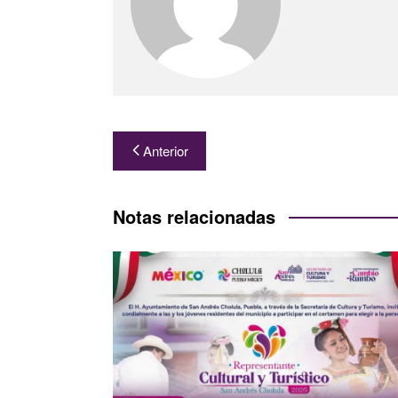
Navegación
Anterior
de
entradas
Notas relacionadas