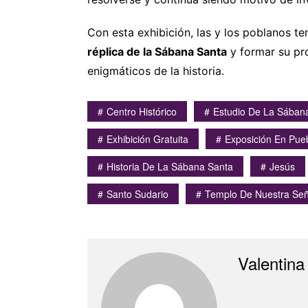
Con esta exhibición, las y los poblanos t
réplica de la Sábana Santa
y formar su pr
enigmáticos de la historia.
Centro Histórico
Estudio De La Sában
Exhibición Gratuita
Exposición En Pue
Historia De La Sábana Santa
Jesús
Santo Sudario
Templo De Nuestra Señ
Valentina