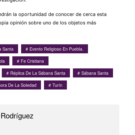
endrán la oportunidad de conocer de cerca esta
opia opinión sobre uno de los objetos más
a Santa
Evento Religioso En Puebla.
bla
Fe Cristiana
Réplica De La Sábana Santa
Sábana Santa
ora De La Soledad
Turín
 Rodríguez