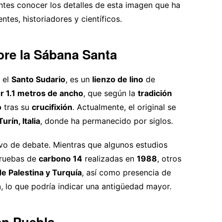
tentes conocer los detalles de esta imagen que ha
tes, historiadores y científicos.
obre la Sábana Santa
 el
Santo Sudario
, es un
lienzo de lino
de
r 1.1 metros de ancho
, que según la
tradición
o
tras su
crucifixión
. Actualmente, el original se
urín, Italia
, donde ha permanecido por siglos.
vo de debate. Mientras que algunos estudios
pruebas de
carbono 14
realizadas en
1988
, otros
e Palestina y Turquía
, así como presencia de
n
, lo que podría indicar una antigüedad mayor.
en Puebla