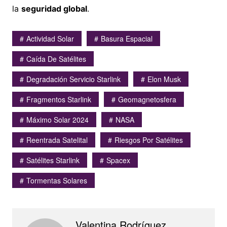
la
seguridad global
.
Actividad Solar
Basura Espacial
Caída De Satélites
Degradación Servicio Starlink
Elon Musk
Fragmentos Starlink
Geomagnetosfera
Máximo Solar 2024
NASA
Reentrada Satelital
Riesgos Por Satélites
Satélites Starlink
Spacex
Tormentas Solares
Valentina Rodríguez